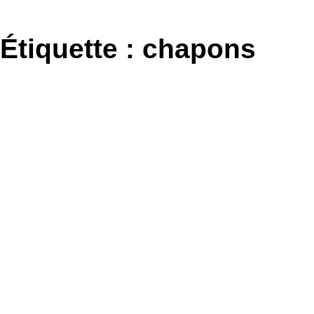
Aller
au
Étiquette :
chapons
contenu