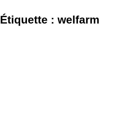
Aller
au
Étiquette :
welfarm
contenu