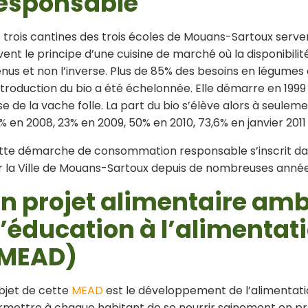
esponsable
 trois cantines des trois écoles de Mouans-Sartoux serven
vent le principe d’une cuisine de marché où la disponibilit
nus et non l’inverse. Plus de 85% des besoins en légumes
ntroduction du bio a été échelonnée. Elle démarre en 1999 
se de la vache folle. La part du bio s’élève alors à seulem
% en 2008, 23% en 2009, 50% en 2010, 73,6% en janvier 2011 e
tte démarche de consommation responsable s’inscrit dans
r la Ville de Mouans-Sartoux depuis de nombreuses année
n projet alimentaire ambi
’éducation à l’alimentat
MEAD)
bjet de cette
MEAD
est le développement de l’alimentatio
rmettre à chaque habitant de se nourrir sainement en pr