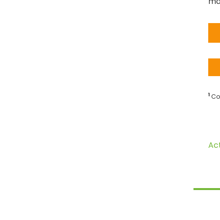
maj
1
Com
Ac