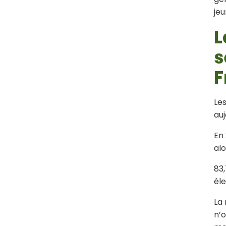
je
L
s
F
Les
auj
En 
alo
83,
él
La
n’o