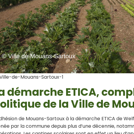
Ville-de-Mouans-Sartoux-1
a démarche ETICA, compl
olitique de la Ville de M
adhésion de Mouans-Sartoux à la démarche ETICA de Welfar
née par la commune depuis plus d’une décennie, notamm
érations. Les cantines scolaires sont en effet un lieu d’a