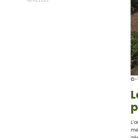
19/10/2023
©-
L
p
L’
me
gén