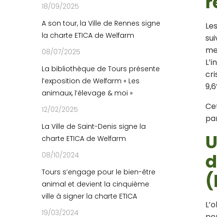
r
18/09/2025
A son tour, la Ville de Rennes signe
Les
la charte ETICA de Welfarm
sui
me
08/07/2025
L’i
La bibliothèque de Tours présente
cri
l’exposition de Welfarm « Les
9,6
animaux, l’élevage & moi »
Ce
12/02/2025
pa
La Ville de Saint-Denis signe la
U
charte ETICA de Welfarm
d
08/10/2024
Tours s’engage pour le bien-être
(
animal et devient la cinquième
ville à signer la charte ETICA
L’o
19/03/2024
pe