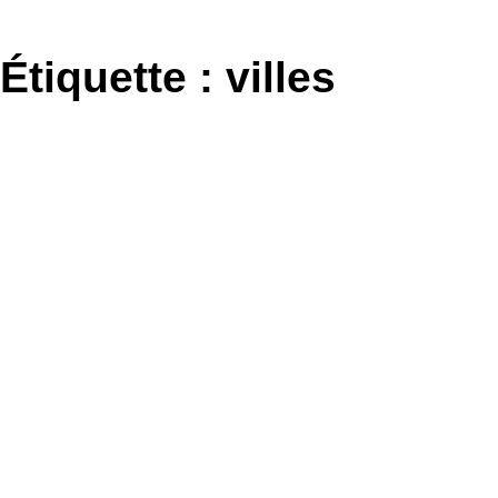
Aller
au
Étiquette :
villes
contenu