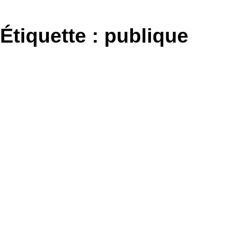
Aller
au
Étiquette :
publique
contenu