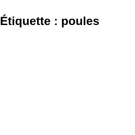
Aller
au
Étiquette :
poules
contenu