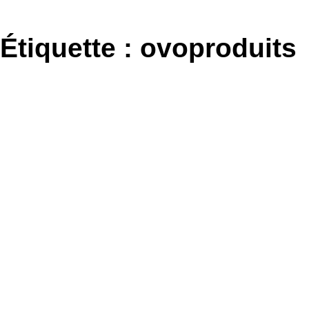
Aller
au
Étiquette :
ovoproduits
contenu