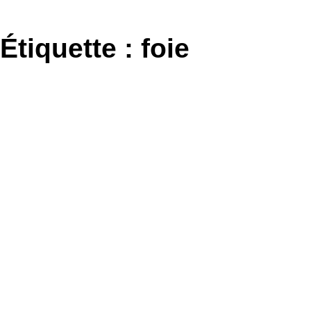
Aller
au
Étiquette :
foie
contenu