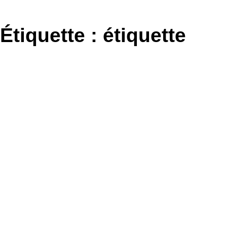
Aller
au
Étiquette :
étiquette
contenu