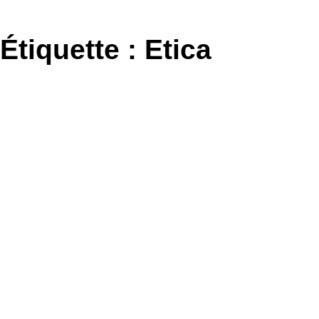
Aller
au
Étiquette :
Etica
contenu