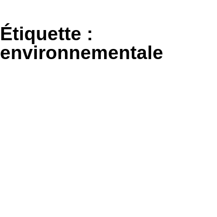
Aller
au
Étiquette :
contenu
environnementale