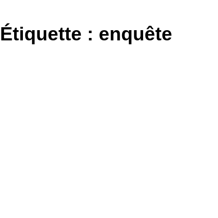
Aller
au
Étiquette :
enquête
contenu