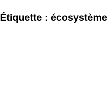
Aller
au
Étiquette :
écosystème
contenu