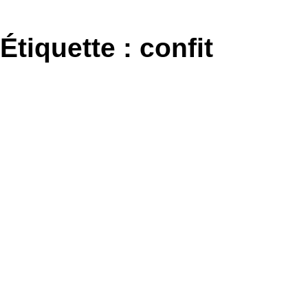
Aller
au
Étiquette :
confit
contenu