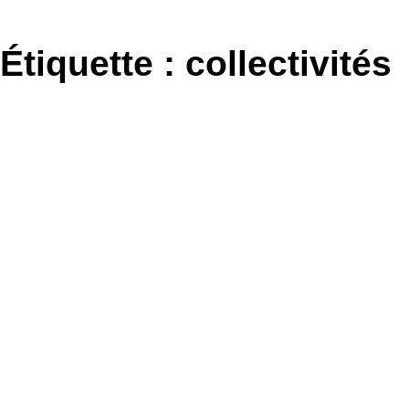
Aller
au
Étiquette :
collectivités
contenu