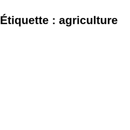
Aller
au
Étiquette :
agriculture
contenu