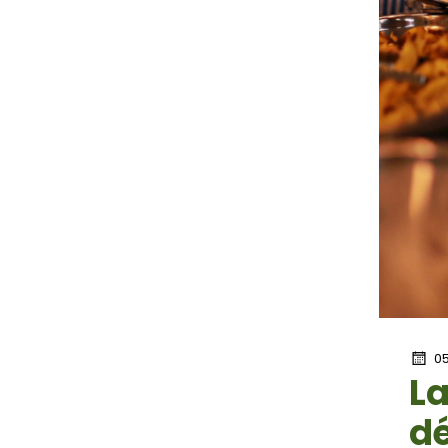
05
La
d