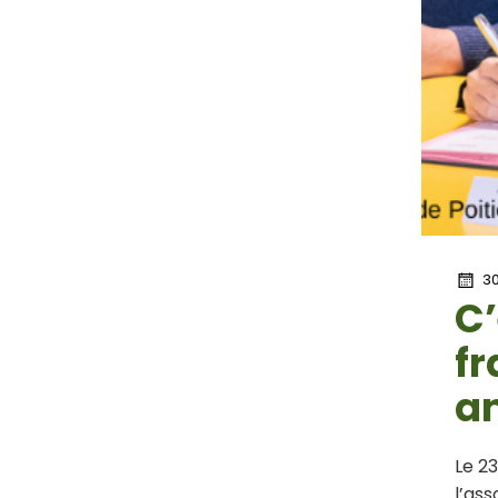
30
C’
fr
an
Le 2
l’as