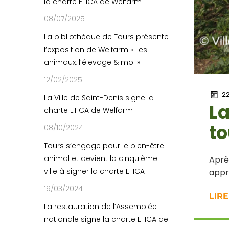
la charte ETICA de Welfarm
08/07/2025
La bibliothèque de Tours présente
l’exposition de Welfarm « Les
animaux, l’élevage & moi »
12/02/2025
22
La Ville de Saint-Denis signe la
La
charte ETICA de Welfarm
to
08/10/2024
Tours s’engage pour le bien-être
animal et devient la cinquième
Aprè
ville à signer la charte ETICA
appr
19/03/2024
LIRE
La restauration de l’Assemblée
nationale signe la charte ETICA de